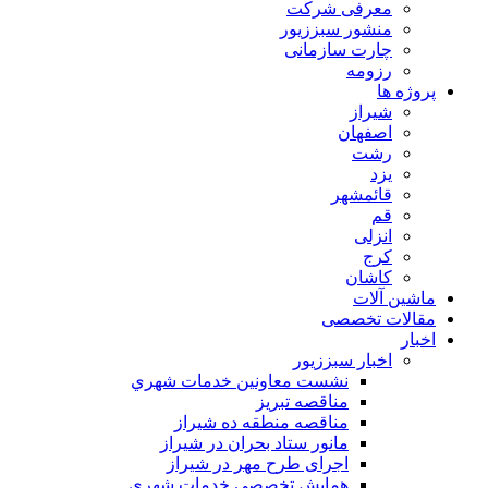
معرفی شرکت
منشور سبززیور
چارت سازمانی
رزومه
پروژه ها
شیراز
اصفهان
رشت
یزد
قائمشهر
قم
انزلی
کرج
کاشان
ماشین آلات
مقالات تخصصی
اخبار
اخبار سبززیور
نشست معاونين خدمات شهري
مناقصه تبريز
مناقصه منطقه ده شیراز
مانور ستاد بحران در شیراز
اجرای طرح مهر در شیراز
همايش تخصصي خدمات شهري