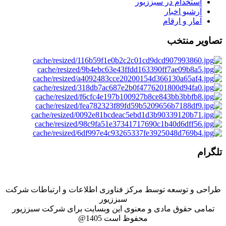
استخدام در سبززیور
آرشیو اخبار
آمار و ارقام
تصاویر منتخب
تلگرام
طراحی و توسعه توسط مركز فناوری اطلاعات و ارتباطات شركت
سبززيور
تمامی حقوق مادی و معنوی این وبسایت برای شرکت سبززیور
محفوظ است 1405@