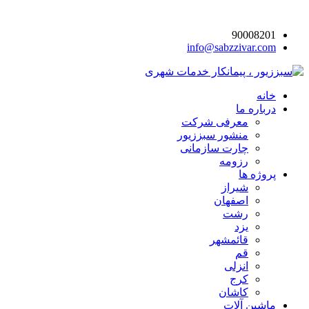
90008201
info@sabzzivar.com
خانه
درباره ما
معرفی شرکت
منشور سبززیور
چارت سازمانی
رزومه
پروژه ها
شیراز
اصفهان
رشت
یزد
قائمشهر
قم
انزلی
کرج
کاشان
ماشین آلات