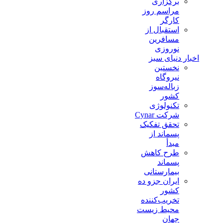
برگزاری
مراسم روز
کارگر
استقبال از
مسافرین
نوروزی
اخبار دنیای سبز
نخستین
نیروگاه
زباله‌سوز
کشور
تکنولوژی
شرکت Cynar
تحقق تفکیک
پسماند از
مبدأ
طرح کاهش
پسماند
بیمارستانی
ايران جزو ده
كشور
تخريب‌كننده
محيط زيست
جهان