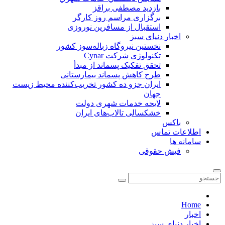
بازدید مصطفی براقز
برگزاری مراسم روز کارگر
استقبال از مسافرین نوروزی
اخبار دنیای سبز
نخستین نیروگاه زباله‌سوز کشور
تکنولوژی شرکت Cynar
تحقق تفکیک پسماند از مبدأ
طرح کاهش پسماند بیمارستانی
ايران جزو ده كشور تخريب‌كننده محيط زيست
جهان
لایحه خدمات شهری دولت
خشکسالی تالاب‌های ایران
باکس
اطلاعات تماس
سامانه ها
فیش حقوقی
Home
اخبار
اخبار دنیای سبز