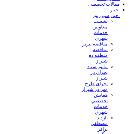
مقالات تخصصی
اخبار
اخبار سبززیور
نشست
معاونين
خدمات
شهري
مناقصه تبريز
مناقصه
منطقه ده
شیراز
مانور ستاد
بحران در
شیراز
اجرای طرح
مهر در شیراز
همايش
تخصصي
خدمات
شهري
بازدید
مصطفی
براقز