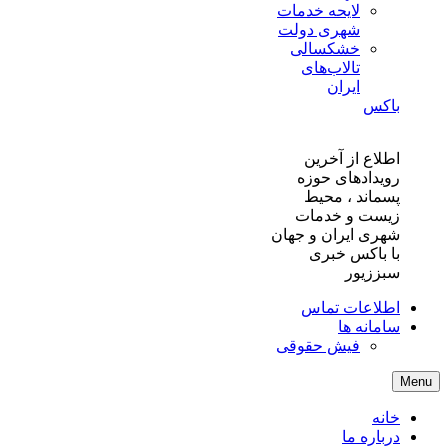
لایحه خدمات
شهری دولت
خشکسالی
تالاب‌های
ایران
باکس
اطلاع از آخرین
رویدادهای حوزه
پسماند ، محیط
زیست و خدمات
شهری ایران و جهان
با باکس خبری
سبززیور
اطلاعات تماس
سامانه ها
فیش حقوقی
Menu
خانه
درباره ما