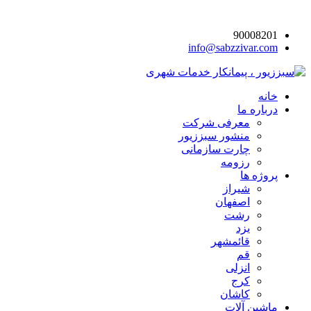
90008201
info@sabzzivar.com
خانه
درباره ما
معرفی شرکت
منشور سبززیور
چارت سازمانی
رزومه
پروژه ها
شیراز
اصفهان
رشت
یزد
قائمشهر
قم
انزلی
کرج
کاشان
ماشین آلات