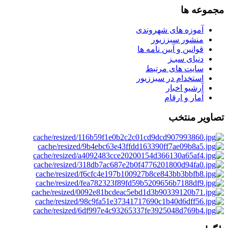
مجموعه ها
آموزه های شهروندی
منشور سبززیور
قوانین و آیین نامه ها
دنیای سبـز
سایت های مرتبط
استخدام در سبززیور
آرشیو اخبار
آمار و ارقام
تصاویر منتخب