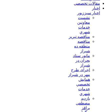
مقالات تخصصی
اخبار
اخبار سبززیور
نشست
معاونين
خدمات
شهري
مناقصه تبريز
مناقصه
منطقه ده
شیراز
مانور ستاد
بحران در
شیراز
اجرای طرح
مهر در شیراز
همايش
تخصصي
خدمات
شهري
بازدید
مصطفی
براقز