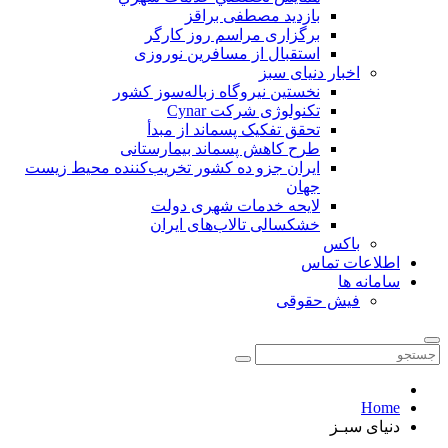
بازدید مصطفی براقز
برگزاری مراسم روز کارگر
استقبال از مسافرین نوروزی
اخبار دنیای سبز
نخستین نیروگاه زباله‌سوز کشور
تکنولوژی شرکت Cynar
تحقق تفکیک پسماند از مبدأ
طرح کاهش پسماند بیمارستانی
ايران جزو ده كشور تخريب‌كننده محيط زيست
جهان
لایحه خدمات شهری دولت
خشکسالی تالاب‌های ایران
باکس
اطلاعات تماس
سامانه ها
فیش حقوقی
Home
دنیای سبـز