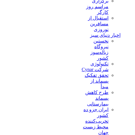
برگزاری
مراسم روز
کارگر
استقبال از
مسافرین
نوروزی
اخبار دنیای سبز
نخستین
نیروگاه
زباله‌سوز
کشور
تکنولوژی
شرکت Cynar
تحقق تفکیک
پسماند از
مبدأ
طرح کاهش
پسماند
بیمارستانی
ايران جزو ده
كشور
تخريب‌كننده
محيط زيست
جهان