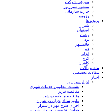
معرفی شرکت
منشور سبززیور
چارت سازمانی
رزومه
پروژه ها
شیراز
اصفهان
رشت
یزد
قائمشهر
قم
انزلی
کرج
کاشان
ماشین آلات
مقالات تخصصی
اخبار
اخبار سبززیور
نشست معاونين خدمات شهري
مناقصه تبريز
مناقصه منطقه ده شیراز
مانور ستاد بحران در شیراز
اجرای طرح مهر در شیراز
همايش تخصصي خدمات شهري