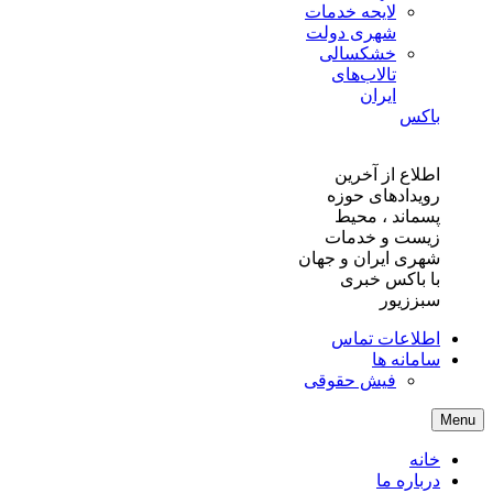
لایحه خدمات
شهری دولت
خشکسالی
تالاب‌های
ایران
باکس
اطلاع از آخرین
رویدادهای حوزه
پسماند ، محیط
زیست و خدمات
شهری ایران و جهان
با باکس خبری
سبززیور
اطلاعات تماس
سامانه ها
فیش حقوقی
Menu
خانه
درباره ما