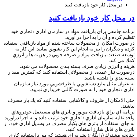
در محل کار خود بازیافت کنید
در محل کار خود بازیافت کنید
برنامه جامعي براي بازيافت مواد در سازمان اداري / تجاري خود
تنظيم كرده و آن را به اجرا در آوريد.
در صورت امكان از محصولات ساخته شده از مواد بازيافتي استفاده
كرده و ديگران را نيز به انجام اين كار تشويق نماييد. اين كار به
توسعه صنعت بازيافت مواد و صرفه جويي در هزينه ها و انرژي
كمك مي كند.
هزينه و انرژي زيادي صرف بسته بندي محصولات مي شود.
درصورت نياز عمده، از محصولاتي استفاده كنيد كه كمترين مقدار
بسته بندي را داشته باشند.
به عنوان مثال مايع دستشويي يا ظرفشويي مورد نياز سازمان
اداري / تجاري خود را به صورت گالني خريداري نماييد.
حتي الامكان از ظروف و كالاهايي استفاده كنيد كه يك بار مصرف
نباشند.
برنامه اي براي بازيافت موتور و باتري هاي مستعمل خودروهاي
واحد نقليه سازمان اداري / تجاري خود ترتيب داده و به اجرا درآوريد.
به جاي استفاده از باتري هاي يكبار مصرف در وسايل اداري خود، از
باتري هاي قابل شارژ استفاده كنيد.
چنانچه مشترك (رايگان) نشريه اي هستيد كه مورد استفاده كاري