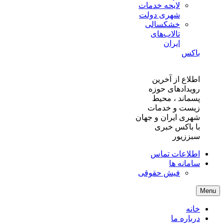
لایحه خدمات
شهری دولت
خشکسالی
تالاب‌های
ایران
باکس
اطلاع از آخرین
رویدادهای حوزه
پسماند ، محیط
زیست و خدمات
شهری ایران و جهان
با باکس خبری
سبززیور
اطلاعات تماس
سامانه ها
فیش حقوقی
Menu
خانه
درباره ما