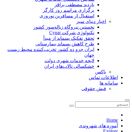
بازدید مصطفی براقز
برگزاری مراسم روز کارگر
استقبال از مسافرین نوروزی
اخبار دنیای سبز
نخستین نیروگاه زباله‌سوز کشور
تکنولوژی شرکت Cynar
تحقق تفکیک پسماند از مبدأ
طرح کاهش پسماند بیمارستانی
ايران جزو ده كشور تخريب‌كننده محيط زيست
جهان
لایحه خدمات شهری دولت
خشکسالی تالاب‌های ایران
باکس
اطلاعات تماس
سامانه ها
فیش حقوقی
Home
آموزه های شهروندی
Explore