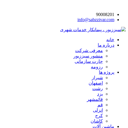
90008201
info@sabzzivar.com
خانه
درباره ما
معرفی شرکت
منشور سبززیور
چارت سازمانی
رزومه
پروژه ها
شیراز
اصفهان
رشت
یزد
قائمشهر
قم
انزلی
کرج
کاشان
ماشین آلات