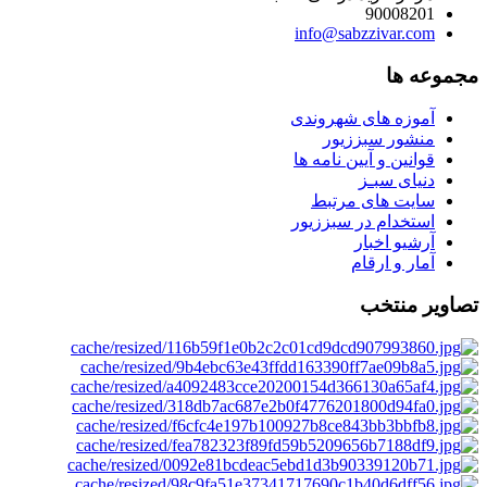
90008201
info@sabzzivar.com
مجموعه ها
آموزه های شهروندی
منشور سبززیور
قوانین و آیین نامه ها
دنیای سبـز
سایت های مرتبط
استخدام در سبززیور
آرشیو اخبار
آمار و ارقام
تصاویر منتخب