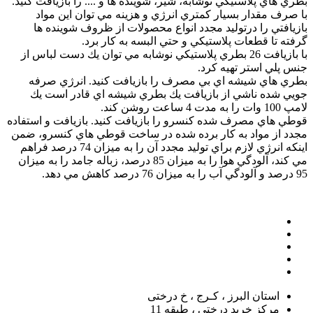
بطري هاي پلاستيكي نوشابه، شير، شوينده ها و .... را بازيافت كنيد.
با صرف مقدار بسيار كمتري انرژي و هزينه مي توان اين مواد
بازيافتي را درتوليد مجدد انواع محصولات از ظروف شوينده ها
گرفته تا قطعات پلاستيكي و حتي البسه به كار برد.
با بازيافت 26 بطري پلاستيكي نوشابه مي توان يك دست لباس از
جنس پلي استر تهيه كرد.
بطري هاي شيشه اي بي مصرف را بازيافت كنيد. انرژي صرفه
جويي شده ناشي از بازيافت يك بطري شيشه اي قادر است يك
لامپ 100 وات را به مدت 4 ساعت روشن كند.
قوطي هاي مصرف شده كنسرو را بازيافت كنيد. بازيافت و استفاده
مجدد از مواد به كار برده شده در ساخت قوطي هاي كنسرو، ضمن
اينكه انرژي لازم براي توليد مجدد آن را به ميزان 74 درصد فراهم
مي كند، آلودگي هوا را به ميزان 85 درصد، زباله جامد را به ميزان
95 درصد و آلودگي آب را به ميزان 76 درصد كاهش مي دهد.
استان البرز ، کـرج ، خ درختی
مرکز خرید درختی ، طبقه 11