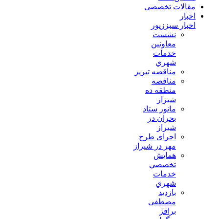
مقالات تخصصی
اخبار
اخبار سبززیور
نشست
معاونين
خدمات
شهري
مناقصه تبريز
مناقصه
منطقه ده
شیراز
مانور ستاد
بحران در
شیراز
اجرای طرح
مهر در شیراز
همايش
تخصصي
خدمات
شهري
بازدید
مصطفی
براقز