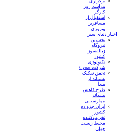
برگزاری
مراسم روز
کارگر
استقبال از
مسافرین
نوروزی
اخبار دنیای سبز
نخستین
نیروگاه
زباله‌سوز
کشور
تکنولوژی
شرکت Cynar
تحقق تفکیک
پسماند از
مبدأ
طرح کاهش
پسماند
بیمارستانی
ايران جزو ده
كشور
تخريب‌كننده
محيط زيست
جهان