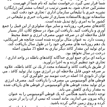
شما قرار نمي گيرد، درخواست نماييد كه نام شما از فهرست
مشتركين حذف شود. به همين ترتيب در انتخاب مشتركين (رايگان)
نشريه خبري يا تبليغاتي سازمان اداري / تجاري خود دقت كنيد.
متأسفانه توزيع بلااستفاده بسياري از نشريات خبري و تبليغاتي در
كشور ما به امري رايج تبديل شده است.
كاغذهاي مصرفي، روزنامه و ساير مواد سلولزي از اين قبيل را جمع
آوري و بازيافت كنيد. بازيافت اين مواد در سطح كلان، آثار بسيار
قابل ملاحظه اي در صرفه جويي مصرف انرژي و حفظ محيط
زيست دارد. به عنوان مثال برآورده شده است چنانچه هر آمريكايي،
يك دهم روزنامه هاي مصرفي خود را در طول سال بازيافت كند،
براي توليد اين مقدار كاغذ ديگر نيازي به قطع 25 ميليون اصله
درخت در سال نخواهد بود.
برنامه اي براي جمع آوري جداگانه كاغذهاي باطله در واحد اداري /
تجاري خود تنظيم كرده و به اجرا درآوريد.
از طريق بازيافت كاغذ و استفاده مجدد از يك تن كاغذ باطله، علاوه
بر صرفه جويي قابل ملاحظه اي در انرژي مورد نياز توليد كاغذ ، مي
توان از نابودي 14 اصله درخت تنومند نيز جلوگيري كرد.
قوطي هاي آلومينيومي بي مصرف را بازيافت كنيد. مصرف انرژي
براي توليد مجدد قوطي هاي آلومينيومي از قوطي هاي بازياف شده
به مقدار زيادي كاهش مي يابد.
توجه داشته باشيد هنگامي كه يك قوطي آلومينيومي را به عنوان
زباله بيرون مي اندازيد، مانند آنست كه نيمي از آن را پر از بنزين
كرده و روي زمين خالي كرده باشيد.