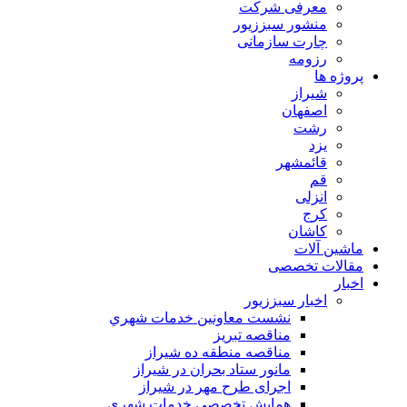
معرفی شرکت
منشور سبززیور
چارت سازمانی
رزومه
پروژه ها
شیراز
اصفهان
رشت
یزد
قائمشهر
قم
انزلی
کرج
کاشان
ماشین آلات
مقالات تخصصی
اخبار
اخبار سبززیور
نشست معاونين خدمات شهري
مناقصه تبريز
مناقصه منطقه ده شیراز
مانور ستاد بحران در شیراز
اجرای طرح مهر در شیراز
همايش تخصصي خدمات شهري