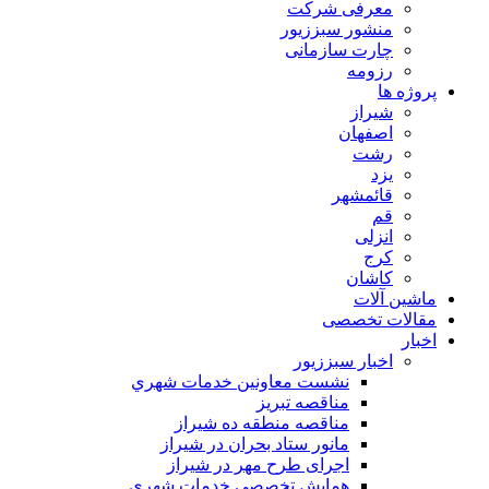
معرفی شرکت
منشور سبززیور
چارت سازمانی
رزومه
پروژه ها
شیراز
اصفهان
رشت
یزد
قائمشهر
قم
انزلی
کرج
کاشان
ماشین آلات
مقالات تخصصی
اخبار
اخبار سبززیور
نشست معاونين خدمات شهري
مناقصه تبريز
مناقصه منطقه ده شیراز
مانور ستاد بحران در شیراز
اجرای طرح مهر در شیراز
همايش تخصصي خدمات شهري