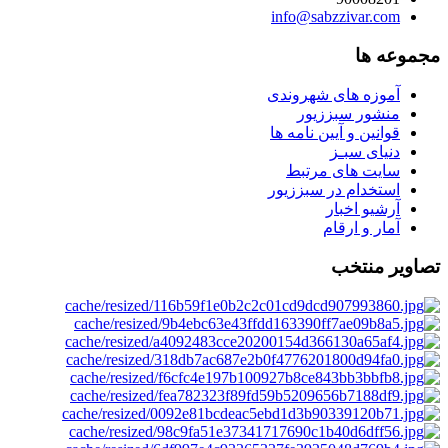
info@sabzzivar.com
مجموعه ها
آموزه های شهروندی
منشور سبززیور
قوانین و آیین نامه ها
دنیای سبـز
سایت های مرتبط
استخدام در سبززیور
آرشیو اخبار
آمار و ارقام
تصاویر منتخب