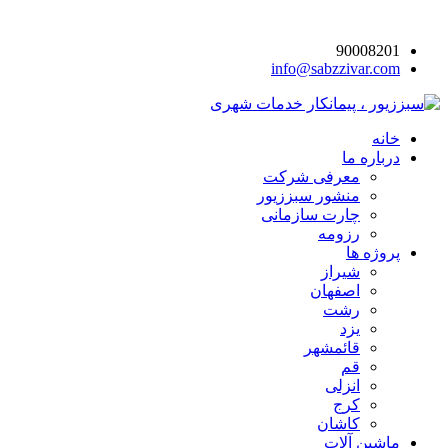
90008201
info@sabzzivar.com
خانه
درباره ما
معرفی شرکت
منشور سبززیور
چارت سازمانی
رزومه
پروژه ها
شیراز
اصفهان
رشت
یزد
قائمشهر
قم
انزلی
کرج
کاشان
ماشین آلات