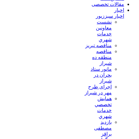
مقالات تخصصی
اخبار
اخبار سبززیور
نشست
معاونين
خدمات
شهري
مناقصه تبريز
مناقصه
منطقه ده
شیراز
مانور ستاد
بحران در
شیراز
اجرای طرح
مهر در شیراز
همايش
تخصصي
خدمات
شهري
بازدید
مصطفی
براقز