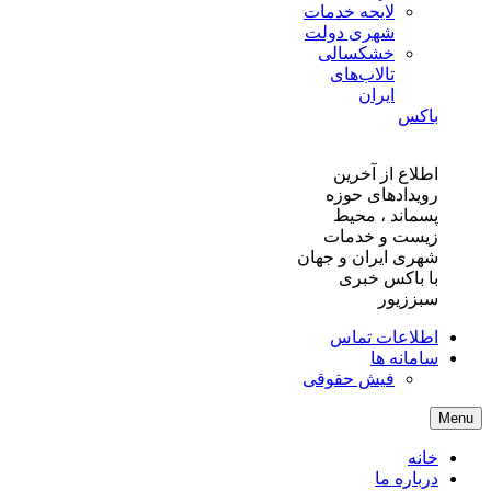
لایحه خدمات
شهری دولت
خشکسالی
تالاب‌های
ایران
باکس
اطلاع از آخرین
رویدادهای حوزه
پسماند ، محیط
زیست و خدمات
شهری ایران و جهان
با باکس خبری
سبززیور
اطلاعات تماس
سامانه ها
فیش حقوقی
Menu
خانه
درباره ما