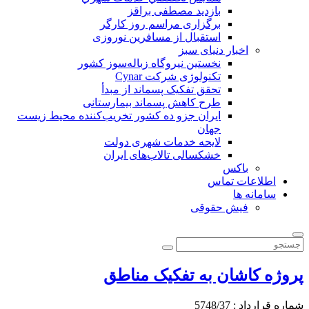
بازدید مصطفی براقز
برگزاری مراسم روز کارگر
استقبال از مسافرین نوروزی
اخبار دنیای سبز
نخستین نیروگاه زباله‌سوز کشور
تکنولوژی شرکت Cynar
تحقق تفکیک پسماند از مبدأ
طرح کاهش پسماند بیمارستانی
ايران جزو ده كشور تخريب‌كننده محيط زيست
جهان
لایحه خدمات شهری دولت
خشکسالی تالاب‌های ایران
باکس
اطلاعات تماس
سامانه ها
فیش حقوقی
پروژه کاشان به تفکیک مناطق
شماره قرارداد : 5748/37