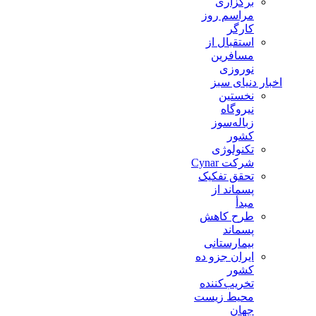
برگزاری
مراسم روز
کارگر
استقبال از
مسافرین
نوروزی
اخبار دنیای سبز
نخستین
نیروگاه
زباله‌سوز
کشور
تکنولوژی
شرکت Cynar
تحقق تفکیک
پسماند از
مبدأ
طرح کاهش
پسماند
بیمارستانی
ايران جزو ده
كشور
تخريب‌كننده
محيط زيست
جهان