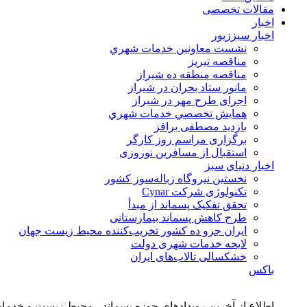
مقالات تخصصی
اخبار
اخبار سبززیور
نشست معاونين خدمات شهري
مناقصه تبريز
مناقصه منطقه ده شیراز
مانور ستاد بحران در شیراز
اجرای طرح مهر در شیراز
همايش تخصصي خدمات شهري
بازدید مصطفی براقز
برگزاری مراسم روز کارگر
استقبال از مسافرین نوروزی
اخبار دنیای سبز
نخستین نیروگاه زباله‌سوز کشور
تکنولوژی شرکت Cynar
تحقق تفکیک پسماند از مبدأ
طرح کاهش پسماند بیمارستانی
ايران جزو ده كشور تخريب‌كننده محيط زيست جهان
لایحه خدمات شهری دولت
خشکسالی تالاب‌های ایران
باکس
اطلاع از آخرین رویدادهای حوزه پسماند ، محیط زیست و خدما