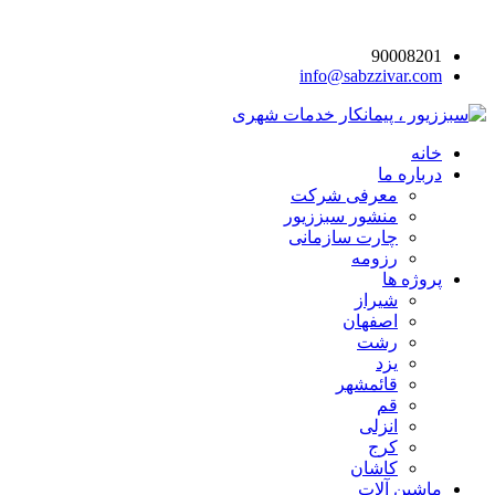
90008201
info@sabzzivar.com
خانه
درباره ما
معرفی شرکت
منشور سبززیور
چارت سازمانی
رزومه
پروژه ها
شیراز
اصفهان
رشت
یزد
قائمشهر
قم
انزلی
کرج
کاشان
ماشین آلات