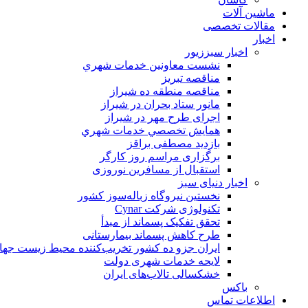
ماشین آلات
مقالات تخصصی
اخبار
اخبار سبززیور
نشست معاونين خدمات شهري
مناقصه تبريز
مناقصه منطقه ده شیراز
مانور ستاد بحران در شیراز
اجرای طرح مهر در شیراز
همايش تخصصي خدمات شهري
بازدید مصطفی براقز
برگزاری مراسم روز کارگر
استقبال از مسافرین نوروزی
اخبار دنیای سبز
نخستین نیروگاه زباله‌سوز کشور
تکنولوژی شرکت Cynar
تحقق تفکیک پسماند از مبدأ
طرح کاهش پسماند بیمارستانی
ايران جزو ده كشور تخريب‌كننده محيط زيست جها
لایحه خدمات شهری دولت
خشکسالی تالاب‌های ایران
باکس
اطلاعات تماس