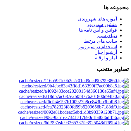
مجموعه ها
آموزه های شهروندی
منشور سبززیور
قوانین و آیین نامه ها
دنیای سبـز
سایت های مرتبط
استخدام در سبززیور
آرشیو اخبار
آمار و ارقام
تصاویر منتخب