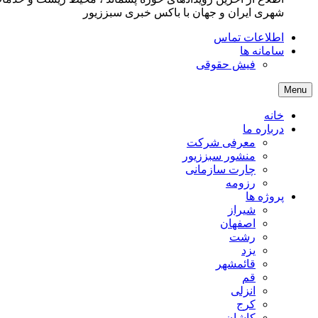
شهری ایران و جهان با باکس خبری سبززیور
اطلاعات تماس
سامانه ها
فیش حقوقی
Menu
خانه
درباره ما
معرفی شرکت
منشور سبززیور
چارت سازمانی
رزومه
پروژه ها
شیراز
اصفهان
رشت
یزد
قائمشهر
قم
انزلی
کرج
کاشان