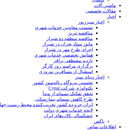
ماشین آلات
مقالات تخصصی
اخبار
اخبار سبززیور
نشست معاونين خدمات شهري
مناقصه تبريز
مناقصه منطقه ده شیراز
مانور ستاد بحران در شیراز
اجرای طرح مهر در شیراز
همايش تخصصي خدمات شهري
بازدید مصطفی براقز
برگزاری مراسم روز کارگر
استقبال از مسافرین نوروزی
اخبار دنیای سبز
نخستین نیروگاه زباله‌سوز کشور
تکنولوژی شرکت Cynar
تحقق تفکیک پسماند از مبدأ
طرح کاهش پسماند بیمارستانی
ايران جزو ده كشور تخريب‌كننده محيط زيست جها
لایحه خدمات شهری دولت
خشکسالی تالاب‌های ایران
باکس
اطلاعات تماس