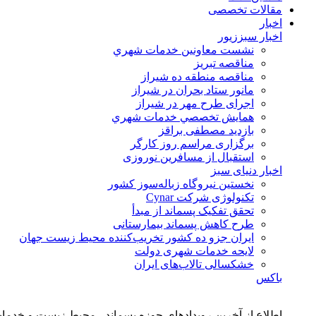
مقالات تخصصی
اخبار
اخبار سبززیور
نشست معاونين خدمات شهري
مناقصه تبريز
مناقصه منطقه ده شیراز
مانور ستاد بحران در شیراز
اجرای طرح مهر در شیراز
همايش تخصصي خدمات شهري
بازدید مصطفی براقز
برگزاری مراسم روز کارگر
استقبال از مسافرین نوروزی
اخبار دنیای سبز
نخستین نیروگاه زباله‌سوز کشور
تکنولوژی شرکت Cynar
تحقق تفکیک پسماند از مبدأ
طرح کاهش پسماند بیمارستانی
ايران جزو ده كشور تخريب‌كننده محيط زيست جهان
لایحه خدمات شهری دولت
خشکسالی تالاب‌های ایران
باکس
اطلاع از آخرین رویدادهای حوزه پسماند ، محیط زیست و خدما