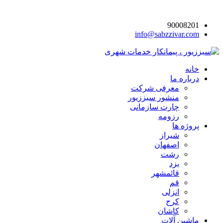
90008201
info@sabzzivar.com
خانه
درباره ما
معرفی شرکت
منشور سبززیور
چارت سازمانی
رزومه
پروژه ها
شیراز
اصفهان
رشت
یزد
قائمشهر
قم
انزلی
کرج
کاشان
ماشین آلات