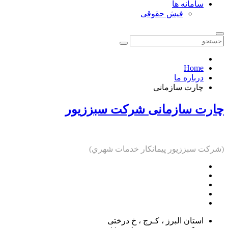
سامانه ها
فیش حقوقی
Home
درباره ما
چارت سازمانی
چارت سازمانی شرکت سبززیور
(شركت سبززيور پيمانكار خدمات شهري)
استان البرز ، کـرج ، خ درختی