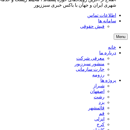
شهری ایران و جهان با باکس خبری سبززیور
اطلاعات تماس
سامانه ها
فیش حقوقی
Menu
خانه
درباره ما
معرفی شرکت
منشور سبززیور
چارت سازمانی
رزومه
پروژه ها
شیراز
اصفهان
رشت
یزد
قائمشهر
قم
انزلی
کرج
کاشان