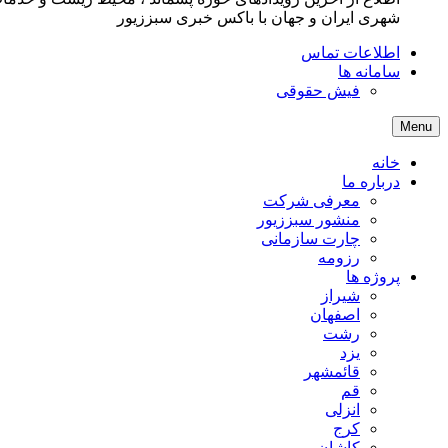
شهری ایران و جهان با باکس خبری سبززیور
اطلاعات تماس
سامانه ها
فیش حقوقی
Menu
خانه
درباره ما
معرفی شرکت
منشور سبززیور
چارت سازمانی
رزومه
پروژه ها
شیراز
اصفهان
رشت
یزد
قائمشهر
قم
انزلی
کرج
کاشان