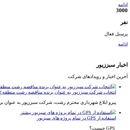
ادامه
3000
نفر
پرسنل فعال
ادامه
اخبار
سبززیور
آخرین اخبار و رویدادهای شرکت
انتخاب شرکت سبززیور به عنوان برنده مناقصه رشت منطقه 2 و 5
پیرو ابلاغ شهرداری محترم رشت، شرکت سبززیور به عنوان برنده مناقصه 
بیشتر
استفاده از GPS در تمام پروژه های سبزیور
GPS چیست؟