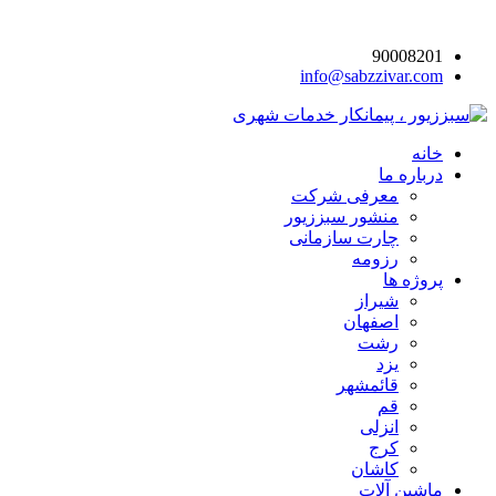
90008201
info@sabzzivar.com
خانه
درباره ما
معرفی شرکت
منشور سبززیور
چارت سازمانی
رزومه
پروژه ها
شیراز
اصفهان
رشت
یزد
قائمشهر
قم
انزلی
کرج
کاشان
ماشین آلات