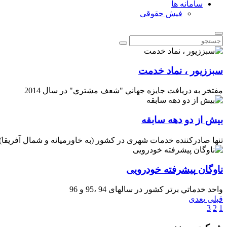
سامانه ها
فیش حقوقی
سبززیور
،
نماد
خدمت
مفتخر به دريافت جايزه جهاني "شعف مشتري" در سال 2014
بیش
از
دو
دهه
سابقه
تنها صادرکننده خدمات شهری در کشور (به خاورمیانه و شمال آفریقا
ناوگان
پیشرفته
خودرویی
واحد خدماتي برتر كشور در سالهای 94 ،95 و 96
قبلی
بعدی
3
2
1