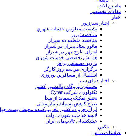
ماشین آلات
مقالات تخصصی
اخبار
اخبار سبززیور
نشست معاونين خدمات شهري
مناقصه تبريز
مناقصه منطقه ده شیراز
مانور ستاد بحران در شیراز
اجرای طرح مهر در شیراز
همايش تخصصي خدمات شهري
بازدید مصطفی براقز
برگزاری مراسم روز کارگر
استقبال از مسافرین نوروزی
اخبار دنیای سبز
نخستین نیروگاه زباله‌سوز کشور
تکنولوژی شرکت Cynar
تحقق تفکیک پسماند از مبدأ
طرح کاهش پسماند بیمارستانی
ايران جزو ده كشور تخريب‌كننده محيط زيست جها
لایحه خدمات شهری دولت
خشکسالی تالاب‌های ایران
باکس
اطلاعات تماس