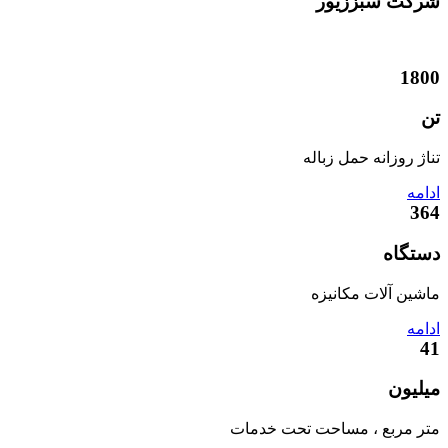
شرکت
سبززیور
1800
تن
تناژ روزانه حمل زباله
ادامه
364
دستگاه
ماشین آلات مکانیزه
ادامه
41
میلیون
متر مربع ، مساحت تحت خدمات