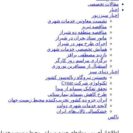
مقالات تخصصی
اخبار
اخبار سبززیور
نشست معاونين خدمات شهري
مناقصه تبريز
مناقصه منطقه ده شیراز
مانور ستاد بحران در شیراز
اجرای طرح مهر در شیراز
همايش تخصصي خدمات شهري
بازدید مصطفی براقز
برگزاری مراسم روز کارگر
استقبال از مسافرین نوروزی
اخبار دنیای سبز
نخستین نیروگاه زباله‌سوز کشور
تکنولوژی شرکت Cynar
تحقق تفکیک پسماند از مبدأ
طرح کاهش پسماند بیمارستانی
ايران جزو ده كشور تخريب‌كننده محيط زيست جهان
لایحه خدمات شهری دولت
خشکسالی تالاب‌های ایران
باکس
اطلاع از آخرین رویدادهای حوزه پسماند ، محیط زیست و خدما